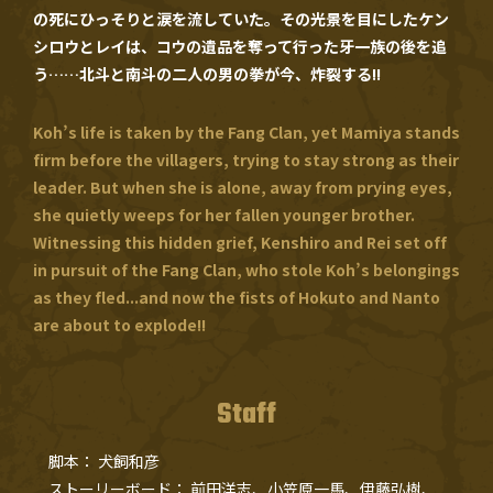
の死にひっそりと涙を流していた。その光景を目にしたケン
シロウとレイは、コウの遺品を奪って行った牙一族の後を追
う……北斗と南斗の二人の男の拳が今、炸裂する!!
Koh’s life is taken by the Fang Clan, yet Mamiya stands
firm before the villagers, trying to stay strong as their
leader. But when she is alone, away from prying eyes,
she quietly weeps for her fallen younger brother.
Witnessing this hidden grief, Kenshiro and Rei set off
in pursuit of the Fang Clan, who stole Koh’s belongings
as they fled...and now the fists of Hokuto and Nanto
are about to explode!!
Staff
脚本
犬飼和彦
ストーリーボード
前田洋志、
小笠原一馬、
伊藤弘樹、