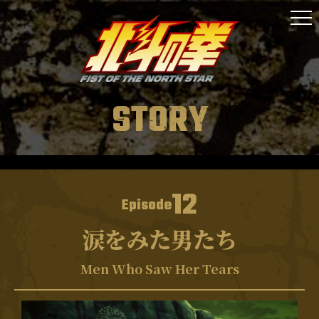
NEWS
ONAIR
STAFF&CAST
STORY
STORY
CHARACTER
MUSIC
12
Episode
MOVIE
涙をみた男たち
GOODS
Men Who Saw Her Tears
SPECIAL