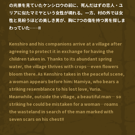
の光景を見ていたケンシロウの前に、死んだはずの恋人・ユ
リアに似たマミヤという女性が現れる。一方、村の外では女
性と見紛うほどの美しき男が、胸に7つの傷を持つ男を探しま
わっていた……!!
Kenshiro and his companions arrive at a village after
agreeing to protect it in exchange for having the
children taken in. Thanks to its abundant spring
water, the village thrives with crops—even flowers
bloom there. As Kenshiro takes in the peaceful scene,
a woman appears before him: Mamiya, who bears a
striking resemblance to his lost love, Yuria.
Meanwhile, outside the village, a beautiful man— so
striking he could be mistaken for a woman—roams
the wasteland in search of the man marked with
seven scars on his chest!!