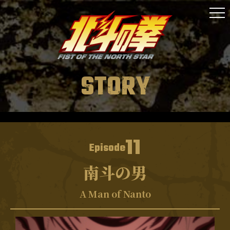
ONAIR
STAFF&CAST
STORY
STORY
CHARACTER
MUSIC
11
Episode
MOVIE
南斗の男
GOODS
A Man of Nanto
SPECIAL