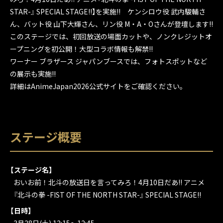
STAR-』 SPECIAL STAGE!!】を実施!! ケンシロウ役 武内駿輔さ
ん、バット役 山下大輝さん、リン役 M・A・Oさんが登壇します!!
このステージでは、初回放送の場面カットや、ノンクレジットオ
ープニングを初公開！大型コラボ情報も解禁!!
ワーナー ブラザース ジャパンブースでは、フォトスポットなど
の展示も実施!!
詳細はAnimeJapan2026公式サイトをご確認ください。
ステージ概要
【ステージ名】
おいお前！
北斗の放送日を言ってみろ！
4月10日だあ!!
アニメ
『北斗の拳
-FIST OF THE NORTH STAR-』
SPECIAL STAGE!!
【日時】
3月28日(土) 12:15～12:45