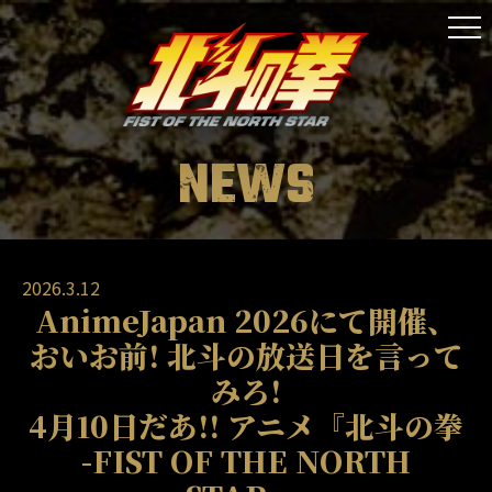
ONAIR
STAFF&CAST
STORY
NEWS
CHARACTER
MUSIC
MOVIE
2026.3.12
AnimeJapan 2026にて開催、
GOODS
おいお前
!
北斗の放送日を言って
みろ
!
SPECIAL
4月10日だあ
!!
アニメ
『北斗の拳
-FIST OF THE NORTH